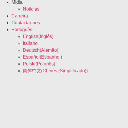
Mídia
Notícias
Carreira
Contactar-nos
Português
English
(
Inglês
)
Italiano
Deutsch
(
Alemão
)
Español
(
Espanhol
)
Polski
(
Polonês
)
简体中文
(
Chinês (Simplificado)
)