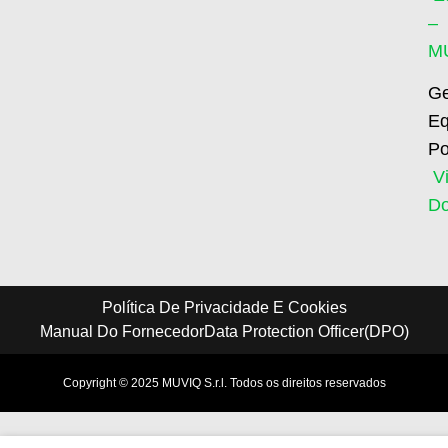
–
M
Ge
Eq
Po
V
D
Política De Privacidade E Cookies
Manual Do Fornecedor
Data Protection Officer(DPO)
Copyright © 2025 MUVIQ S.r.l. Todos os direitos reservados