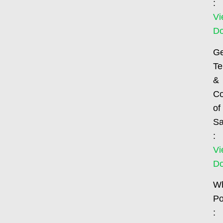
:
Vi
D
Ge
Te
&
Co
of
Sa
:
Vi
D
Wh
Po
: