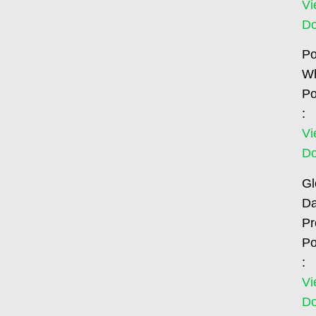
Vi
D
Po
Wh
Po
:
Vi
D
Gl
Da
Pr
Po
:
Vi
D