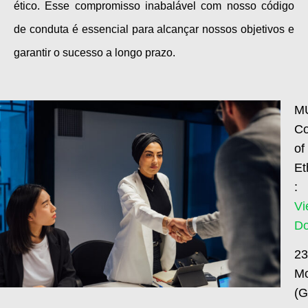
ético. Esse compromisso inabalável com nosso código
de conduta é essencial para alcançar nossos objetivos e
garantir o sucesso a longo prazo.
M
C
of
Et
:
Vi
D
23
Mo
(G