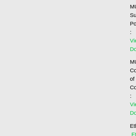
M
Su
Po
:
Vi
D
M
C
of
Co
:
Vi
D
Et
E