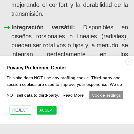
mejorando el confort y la durabilidad de la
transmisión.
Integración versátil:
Disponibles en
diseños torsionales o lineales (radiales),
pueden ser rotativos o fijos y, a menudo, se
integran perfectamente en los
componentes existentes de la transmisión.
X
Privacy Preference Center
Resolución eficiente de problemas:
Ideal
This site does NOT use any profiling cookie. Third-party and
session cookies are used to improve your experience. We do
para abordar problemas de NVH
identificados en etapas tardías del
NOT sell data to third-party.
Read More
Cookie settings
desarrollo, ofreciendo una alternativa
REJECT
ACCEPT
rentable a la reingeniería completa de la
transmisión.