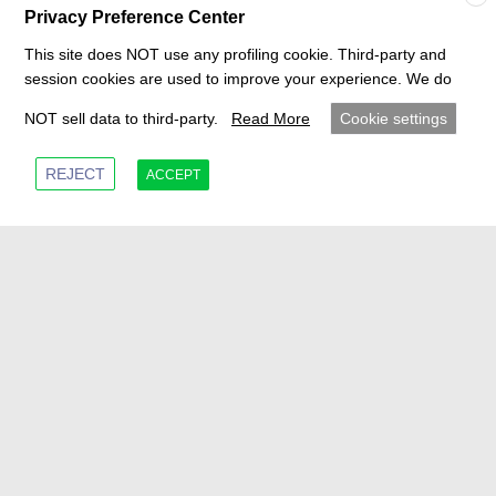
Privacy Preference Center
This site does NOT use any profiling cookie. Third-party and
session cookies are used to improve your experience. We do
NOT sell data to third-party.
Read More
Cookie settings
REJECT
ACCEPT
Compromiso activo de
los empleados
Desde plataformas de intercambio
de ideas y actividades grupales
hasta salidas regulares y
programas de reconocimiento, su
voz se escucha y se celebra.