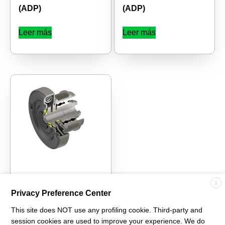
(ADP)
(ADP)
Leer más
Leer más
Polea desacopladora
X
Privacy Preference Center
de alternador BSG
(ADP)
This site does NOT use any profiling cookie. Third-party and
session cookies are used to improve your experience. We do