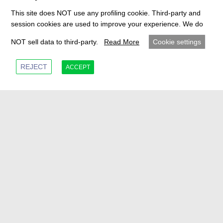
Designs, können sie rotierend oder
This site does NOT use any profiling cookie. Third-party and
session cookies are used to improve your experience. We do
feststehend sein und lassen sich oft nahtlos
NOT sell data to third-party.
Read More
Cookie settings
in bestehende Antriebsstrangkomponenten
integrieren.
REJECT
ACCEPT
Effiziente Problemlösung:
Ideal zur
Behebung von NVH-Problemen, die spät im
Entwicklungsprozess erkannt werden, und
bietet eine kostengünstige Alternative zu
umfangreicher Neuentwicklung des
Antriebsstrangs.
Contact Us