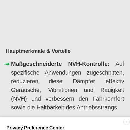
Hauptmerkmale & Vorteile
Maßgeschneiderte NVH-Kontrolle:
Auf
spezifische Anwendungen zugeschnitten,
reduzieren diese Dämpfer effektiv
Geräusche, Vibrationen und Rauigkeit
(NVH) und verbessern den Fahrkomfort
sowie die Haltbarkeit des Antriebsstrangs.
Vielseitige Integration:
Erhältlich in
X
Privacy Preference Center
torsionalen oder linearen (radialen)