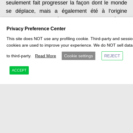
seulement fait progresser la façon dont le monde
se déplace, mais a également été à l’origine
d’innovations en matière de produits, de systèmes
et de partenariats conçus pour
durer
.
MUVIQ
Privacy Preference Center
révolutionne le monde de la mobilité
conçu
pour
This site does NOT use any profiling cookie. Third-party and sessi
durer.
cookies are used to improve your experience. We do NOT sell data
to third-party.
Read More
Cookie settings
REJECT
ACCEPT
Politique De Confidentialité Et De Cookies
Portail Fournisseurs MUVIQ
Data Protection Officer(DPO)
Copyright © 2025 MUVIQ S.r.l. Tous droits réservés