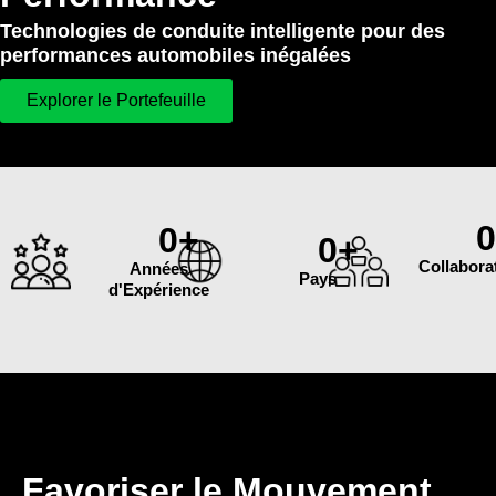
Technologies de conduite intelligente pour des
performances automobiles inégalées
Explorer le Portefeuille
0
+
0
+
Collabora
Années
Pays
d'Expérience
Favoriser le Mouvement