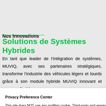
Nos Innovations
Solutions de Systèmes
Hybrides
En tant que leader de l’intégration de systèmes,
MUVIQ, avec ses partenaires stratégiques,
transforme l’industrie des véhicules légers et lourds
grâce à son module hybride MUVIQ innovant et
personnalisable.
Privacy Preference Center
Ce module hybride pour l’architecture Px aide les
This site does NOT use any profiling cookie. Third-party and sessi