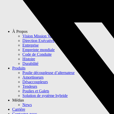
À Propos
Vision Mission Valeurs
Direction Exécutive
Entreprise
Empreinte mondiale
Code de Conduite
Histoire
Durabilité
Produits
Poulie découpleuse d’alternateur
Amortisseurs
Désaccoupleurs
Tendeurs
Poulies et Galets
Solution de système hybride
Médias
News
Carrière
Contactez-nous