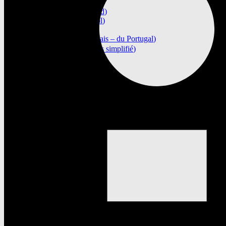
Italiano
(
Italien
)
Deutsch
(
Allemand
)
Español
(
Espagnol
)
Polski
(
Polonais
)
Português
(
Portugais – du Portugal
)
简体中文
(
Chinois simplifié
)