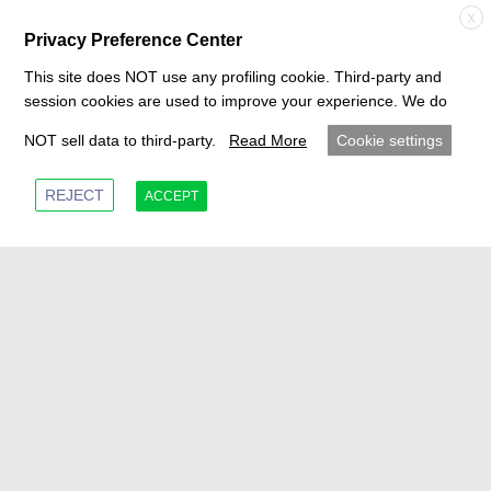
X
主要特点与优势
Privacy Preference Center
This site does NOT use any profiling cookie. Third-party and
定制化NVH控制
：针对特定应用，这些减振
session cookies are used to improve your experience. We do
器有效降低噪音、振动和粗糙度（NVH），
NOT sell data to third-party.
Read More
Cookie settings
提升乘坐舒适性和传动系统耐久性。
REJECT
ACCEPT
多样化集成
：提供扭转或线性（径向）设
计，可旋转或固定，且通常能无缝集成到现
有传动系统组件中。
高效问题解决
：非常适合在开发后期发现的
NVH问题，提供比全面重新设计传动系统更
具成本效益的替代方案。
Contact Us