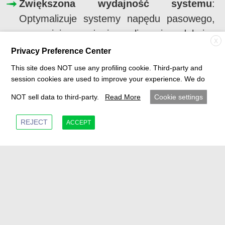
Zwiększona wydajność systemu
:
Optymalizuje systemy napędu pasowego,
poprawiając zużycie paliwa i redukując
X
emisję CO₂.
Privacy Preference Center
This site does NOT use any profiling cookie. Third-party and
Wydłużona trwałość
: Przewyższa
session cookies are used to improve your experience. We do
standardy branżowe w zakresie trwałości,
NOT sell data to third-party.
Read More
Cookie settings
zapewniając dłuższą żywotność
komponentów i mniejsze koszty
REJECT
ACCEPT
konserwacji.
Zintegrowane rozwiązania systemowe
:
Oferuje kompleksowy pakiet obejmujący
rozłączniki, tłumiki, napinacze, rolki i koła
pasowe.
Contact Us