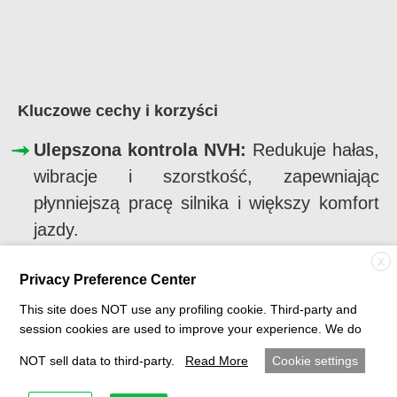
Kluczowe cechy i korzyści
Ulepszona kontrola NVH:
Redukuje hałas,
wibracje i szorstkość, zapewniając
płynniejszą pracę silnika i większy komfort
jazdy.
X
Zwiększona efektywność paliwowa:
Privacy Preference Center
Minimalizuje zmiany napięcia paska,
This site does NOT use any profiling cookie. Third-party and
poprawia zużycie paliwa i redukuje emisję
session cookies are used to improve your experience. We do
CO₂.
NOT sell data to third-party.
Read More
Cookie settings
Wydłużona żywotność komponentów: