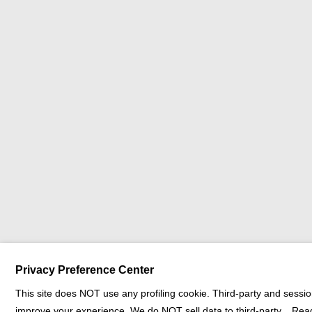
Privacy Preference Center
This site does NOT use any profiling cookie. Third-party and sessi
improve your experience. We do NOT sell data to third-party.
Rea