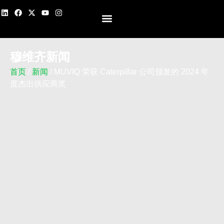
关于我们
产品
媒体
招聘
联系我们
简体中文
穆维齐新闻
首页
/
新闻
/ MUVIQ 荣获 Caterpillar 公司颁发的 2024 年
度杰出供应商奖