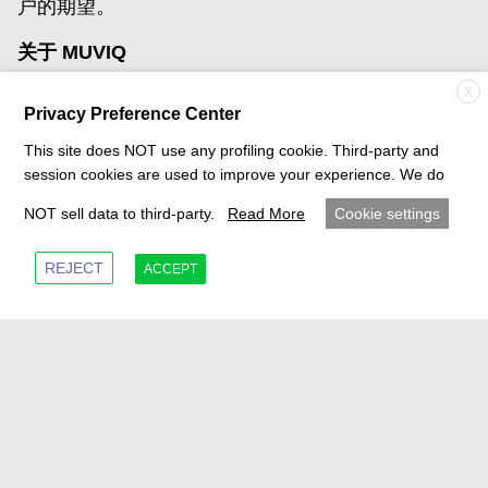
户的期望。
关于 MUVIQ
X
MUVIQ 是一家在卡车、建筑、农业、汽车和工业应
Privacy Preference Center
用领域的关键驱动系统研究、设计和制造方面的全球
This site does NOT use any profiling cookie. Third-party and
先驱。
session cookies are used to improve your experience. We do
凭借全球研发能力，MUVIQ 以激情与卓越性能引领
NOT sell data to third-party.
Read More
Cookie settings
未来出行。拥有超过 25 年的经验，我们已成为混合
动力和内燃机系统解决方案的全球领导者，以安静高
REJECT
ACCEPT
效的动力传输技术闻名。MUVIQ 的高精度驱动系统
使我们能够在全球范围内满足客户的多样化需求，涵
盖商用、汽车和工业领域，始终以卓越和可靠性为核
心。MUVIQ 的“本地服务全球”战略使我们能够提供
符合本地市场需求的全方位解决方案。我们遍布全球
的多元化、充满激情的团队，秉持共同愿景和价值
观，不断学习、相互尊重，并以坚定不移的卓越精神